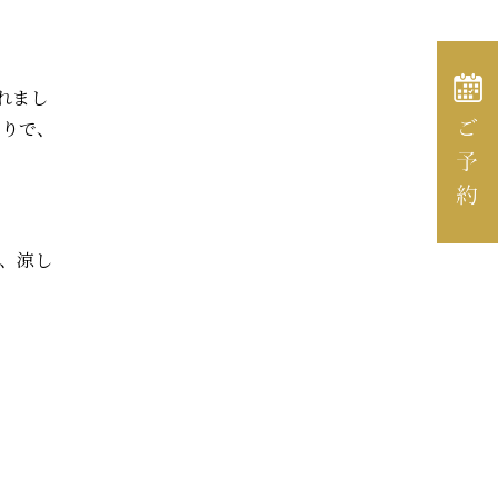
れまし
走りで、
、涼し