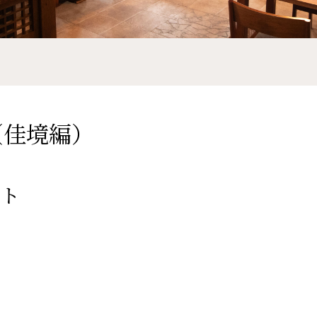
花（佳境編）
ット