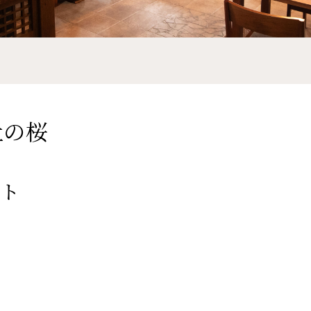
神社の桜
ット