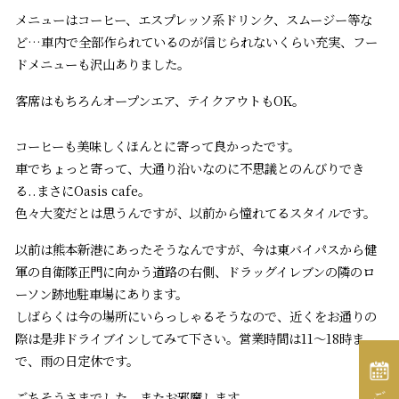
メニューはコーヒー、エスプレッソ系ドリンク、スムージー等な
ど…車内で全部作られているのが信じられないくらい充実、フー
ドメニューも沢山ありました。
客席はもちろんオープンエア、テイクアウトもOK。
コーヒーも美味しくほんとに寄って良かったです。
車でちょっと寄って、大通り沿いなのに不思議とのんびりでき
る..まさにOasis cafe。
色々大変だとは思うんですが、以前から憧れてるスタイルです。
以前は熊本新港にあったそうなんですが、今は東バイパスから健
軍の自衛隊正門に向かう道路の右側、ドラッグイレブンの隣のロ
ーソン跡地駐車場にあります。
しばらくは今の場所にいらっしゃるそうなので、近くをお通りの
際は是非ドライブインしてみて下さい。営業時間は11〜18時ま
で、雨の日定休です。
ごちそうさまでした。またお邪魔します。