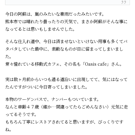
今日の阿蘇は、嵐のみたいな豪雨だったみたいです。
熊本市では晴れたり曇ったりの天気で、まさか阿蘇がそんな事に
なってるとは思いもしませんでした。
そんな仕入れ道中、今日は済ませないといけない用事も多くてバ
タバタしていた最中に、素敵なものが目に留まってしまいまし
た。
常々憧れている移動式カフェ、その名も「Oasis cafe」さん。
実は数ヶ月前からいつも通る道沿いに出現してて、気にはなって
たんですがついに今日寄ってしまいました。
本物のワーゲンバスで、ナンバーもついています。
なんと車齢４７歳（確か…間違ってたらごめんなさい）元気に走
ってるそうです。
もちろん丁寧にレストアされてると思いますが、びっくりです
ね。