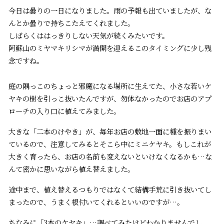
今日は曇りの一日になりました。雨の予報も出ていましたが、な
んとか曇りで持ちこたえてくれました。
しばらくははっきりしない天気が続くみたいです。
阿蘇山のミヤマキリシマが満開を迎えるこのタイミングに少し残
念ですね。
庭の隅っこのちょっと邪魔になる場所に生えてた、小さな若いケ
ヤキの樹を引っこ抜いたんですが、勿体なかったのでお店のアプ
ローチの入り口に植えてみました。
大きな「二本のけやき」が、毎年お店の敷地一面に種を振りまい
ているので、注意してみるとそこら中にミニケヤキ。もしこれが
大きく育ったら、お店の名前も変えないといけなくなるかも…な
んて密かに思いながら植え替えました。
途中まで、植え替えるつもりではなくて結構手荒に引き抜いてし
まったので、うまく根付いてくれるといいのですが…。
ちなみに「3本のケヤキ」…調べてみたけどわかりませんでし