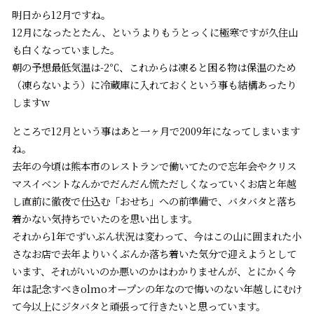
明日から12月ですね。
12月になったとたん、というよりもうとっくに極寒ですが久住山
も白くなっていました。
朝の予想最低気温は-2℃、これからは凍ると困る物は保温のため
（凍らないよう）に冷蔵庫に入れておくという事も結構あったり
しますw
ところで12月という事はあと一ヶ月で2009年になってしまいます
ね。
去年の今頃は熊本市のレストランで働いてたので忘年会やクリス
マスイベントなんかでだんだん慌ただしくなっていくお店と年越
し直前に徹夜で仕込む「おせち」への前準備で、バタバタと落ち
着かない気持ちでいたのを思い出します。
それから1年でずいぶん状況は変わって、今はこの山に囲まれた小
さなお店で去年よりいくぶんか落ち着いた気分で迎えようとして
います、それがいいのか悪いのかはわかりませんが、とにかく今
年は記念すべきolmoオープンの年なので悔いのない年越しにむけ
て今以上にジタバタと頑張って行きたいと思っています。